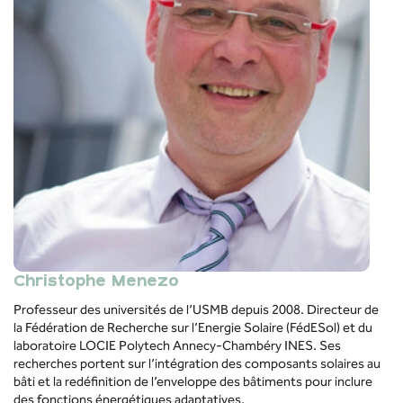
Christophe Menezo
Professeur
des
universités
de
l’USMB
depuis
2008. Directeur
de
la Fédération de Recherche sur l’Energie Solaire (
FédESol
) et du
laboratoire
LOCIE Polytech Annecy-Chambéry INES.
Ses
recherches
portent sur
l’intégration
des
composants
solaires
au
bâti
et la
redéfinition
de
l’enveloppe
des
bâtiments
pour
inclure
des
f
onctions
énergétiques
adaptatives
.