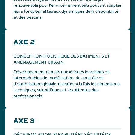
renouvelable
pour
l’environnement
bâti
pouvant
adapter
leurs
fonctionnalités
aux
dy
namiques
de la
disponibilité
et des
besoins
.
AXE 2
CONCEPTION HOLISTIQUE DES BÂTIMENTS ET
AMÉNAGEMENT URBAIN
Développement
d’outils
numériques
innovants
et
interopérables
de
modélisation
, de
contrôle
et
d’optimisation
globale
intégrant
à la
fois
les dime
nsions
techniques,
scientifiques
et les
attentes
des
professionnels
.
AXE 3
DÉCARBONATION, FLEXIBILITÉ ET SÉCURITÉ DE