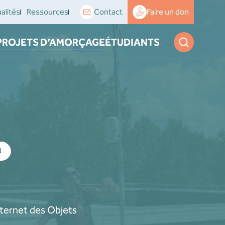
alités
Ressources
Contact
Faire un don
PROJETS D’AMORÇAGE
ÉTUDIANTS
N
nternet des Objets