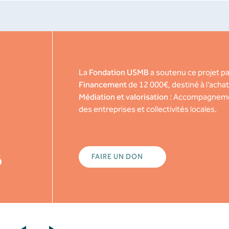
ur la gestion de l’énergie et de la qualité de l’air.
La
Fondation USMB
a soutenu ce projet pa
Financement
de 12 000€, destiné à l’achat
Médiation et valorisation
: Accompagnement
des entreprises et collectivités locales.
B
FAIRE UN DON