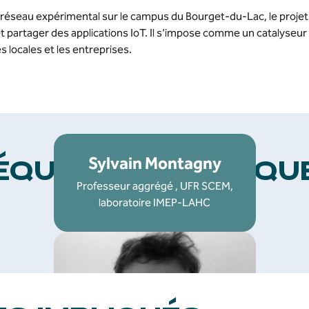
un réseau expérimental sur le campus du Bourget-du-Lac, le projet
t partager des applications IoT. Il s’impose comme un catalyseur 
és locales et les entreprises.
Sylvain Montagny
ÉQUIPE SCIENTIFIQU
Professeur aggrégé , UFR SCEM,
Le projet est porté par :
laboratoire IMEP-LAHC