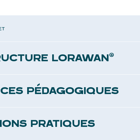
ET
RUCTURE LORAWAN®
trois antennes (Gateways) pour couvrir le campus.
CES PÉDAGOGIQUES
teurs et formations accessibles aux entreprises et collectivités.
IONS PRATIQUES