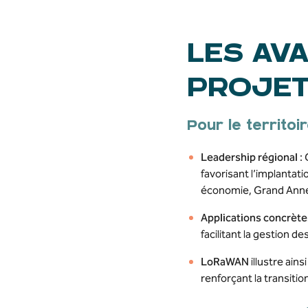
LES AV
PROJE
Pour le territoi
Leadership régional
: 
favorisant l’implanta
économie, Grand Anne
Applications concrète
facilitant la gestion 
LoRaWAN
illustre ain
renforçant la transiti