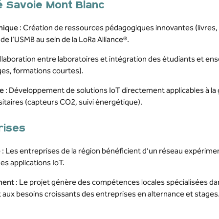
té Savoie Mont Blanc
mique
: Création de ressources pédagogiques innovantes (livres, 
 de l’USMB au sein de la LoRa Alliance®.
llaboration entre laboratoires et intégration des étudiants et e
ges, formations courtes).
le
: Développement de solutions IoT directement applicables à la
sitaires (capteurs CO2, suivi énergétique).
rises
e
: Les entreprises de la région bénéficient d’un réseau expérime
es applications IoT.
ment
: Le projet génère des compétences locales spécialisées da
ux besoins croissants des entreprises en alternance et stages