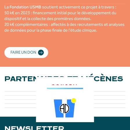
La
Fondation USMB
soutient activement ce projet à travers :
50 k€ en 2023 : financement initial pour le développement du
dispositif et la collecte des premières données.
20 k€ complémentaires : affectés à des recrutements et analyses
de données pour la phase finale de l’étude clinique.
FAIRE UN DON
PARTENAIRES ET MÉCÈNES
NEWSLETTER