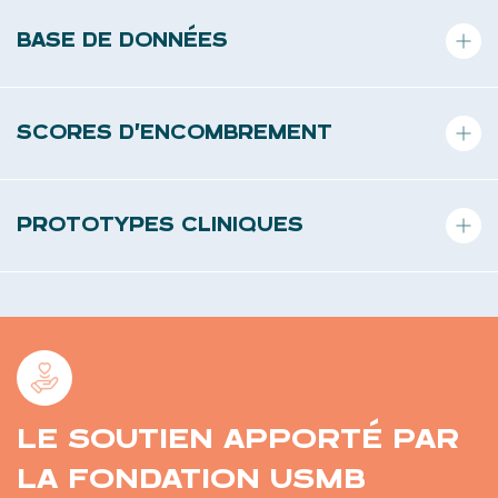
BASE DE DONNÉES
Labellisation de sons pathologiques pour entraîner des
algorithmes d’IA.
SCORES D’ENCOMBREMENT
Outils quantitatifs pour évaluer et localiser les obstructions
bronchiques.
PROTOTYPES CLINIQUES
Dispositifs testés dans plusieurs centres d’investigation (Annecy,
Lyon, Marseille, Créteil).
LE SOUTIEN APPORTÉ PAR
LA FONDATION USMB