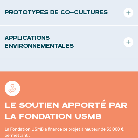
Développement de matrices cellulaires capables de reproduire les
propriétés mécaniques et fonctionnelles des tissus humains.
PROTOTYPES DE CO-CULTURES
Création de feuillets tissulaires permettant de simuler le
fonctionnement des organes.
APPLICATIONS
ENVIRONNEMENTALES
Modèles adaptés pour tester les effets des polluants et des
molécules bioactives sur les tissus.
LE SOUTIEN APPORTÉ PAR
LA FONDATION USMB
La
Fondation USMB
a financé ce projet à hauteur de
35 000 €
,
permettant :