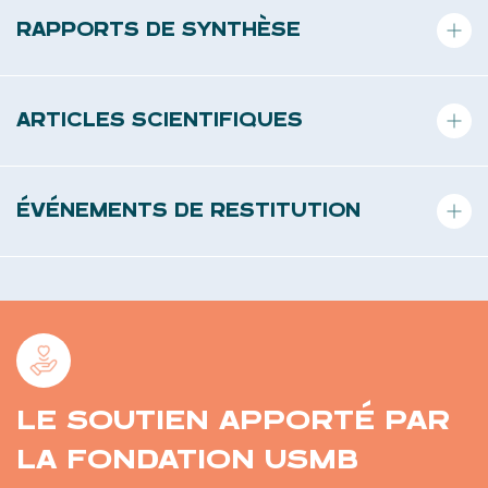
RAPPORTS DE SYNTHÈSE
Recommandations pratiques pour les entreprises intégrant des
retours d’expérience de différents contextes.
ARTICLES SCIENTIFIQUES
Publications dans des revues de gestion et psychologie
organisationnelle.
ÉVÉNEMENTS DE RESTITUTION
Conférences et masterclass pour partager les résultats avec les
entreprises locales et les décideurs.
LE SOUTIEN APPORTÉ PAR
LA FONDATION USMB