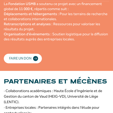
La
Fondation USMB
a soutenu ce projet avec un financement
global de
11 000 €
, répartis comme suit :
Déplacements et hébergements
: Pour les terrains de recherche
et collaborations internationales.
Retranscriptions et analyses
: Ressources pour valoriser les
résultats du projet.
Organisation d’événements
: Soutien logistique pour la diffusion
des résultats auprès des entreprises locales.
FAIRE UN DON
PARTENAIRES ET MÉCÈNES
· Collaborations académiques : Haute École d’Ingénierie et de
Gestion du canton de Vaud (HEIG-VD), Université de Liège
(LENTIC).
· Entreprises locales : Partenaires intégrés dans l’étude pour
contextualiser les résultats.