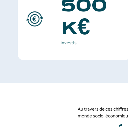
500
K€
investis
Au travers de ces chiffre
monde socio-économique e