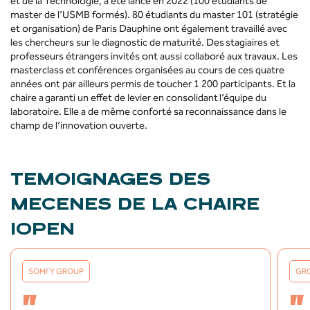
et de la Technologie, a été lancé en 2022 (100 étudiants de
master de l’USMB formés). 80 étudiants du master 101 (stratégie
et organisation) de Paris Dauphine ont également travaillé avec
les chercheurs sur le diagnostic de maturité. Des stagiaires et
professeurs étrangers invités ont aussi collaboré aux travaux. Les
masterclass et conférences organisées au cours de ces quatre
années ont par ailleurs permis de toucher 1 200 participants. Et la
chaire a garanti un effet de levier en consolidant l’équipe du
laboratoire. Elle a de même conforté sa reconnaissance dans le
champ de l’innovation ouverte.
TEMOIGNAGES DES
MECENES DE LA CHAIRE
IOPEN
SOMFY GROUP
GRO