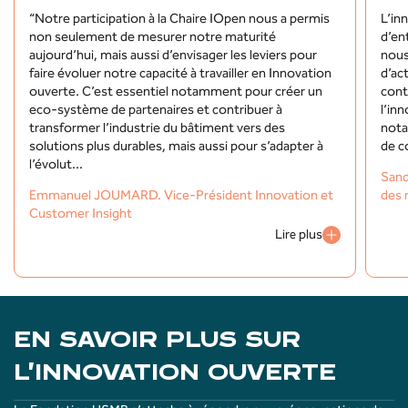
“
“
“Notre participation à la Chaire IOpen nous a permis
L’in
non seulement de mesurer notre maturité
d’en
aujourd’hui, mais aussi d’envisager les leviers pour
nous
faire évoluer notre capacité à travailler en Innovation
d’ac
ouverte. C’est essentiel notamment pour créer un
cont
eco-système de partenaires et contribuer à
l’in
transformer l’industrie du bâtiment vers des
nota
solutions plus durables, mais aussi pour s’adapter à
de c
l’évolut...
Sand
Emmanuel JOUMARD. Vice-Président Innovation et
des 
Customer Insight
Lire plus
EN SAVOIR PLUS SUR
L’INNOVATION OUVERTE