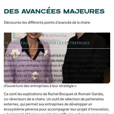
DES AVANCÉES MAJEURES
Découvrez les différents points d’avancée de la chaire
DE NOUVEAUX OUTILS POUR LES ENTREPRISES
« Ce travail a notamment abouti à la création et à la diffusion
d’outils comme le diagnostic de maturité en matière d’innovation
ouverte, une véritable innovation à haute valeur académique qui
permet aux entreprises-mécènes de se situer, d’identifier leurs
points forts et faibles. L’idée n’étant pas de faire émerger le
meilleur profil, mais bien de faire correspondre le degré
d’ouverture des entreprises à leur stratégie ».
Ce sont les explications de Rachel Bocquet et Romain Gandia,
co-directeurs de la chaire. Un outil de sélection de partenaires
externes, qui permet aux entreprises de développer un
écosystème pérenne pour accompagner leur projet d’innovation,