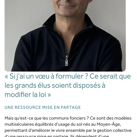
« Si j’ai un vœu à formuler ? Ce serait que
les grands élus soient disposés à
modifier la loi »
UNE RESSOURCE MISE EN PARTAGE
Mais qu’est-ce que les communs fonciers ? Ce sont des modèles
multiséculaires équilibrés d’usage du sol nés au Moyen-Âge,
permettant d’améliorer le vivre ensemble par la gestion collective
d’une ressource mise en partage. Ils dépendent
d’une