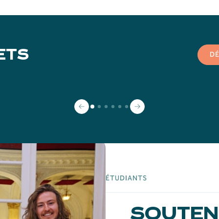
ETS
DÉ
REAKTIV
Vers une rééducation personnalisée
pour optimiser la récupération des
blessures du genou.
ÉTUDIANTS
SOUTEN