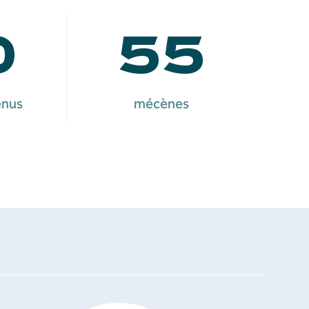
0
55
enus
mécènes