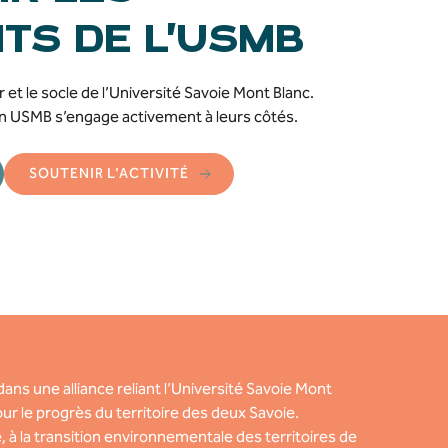
TS DE L’USMB
et le socle de l’Université
Savoie Mont Blanc
.
on USMB s’engage activement à
leurs côtés.
SOUTENIR L'ACTIVITÉ
dans une alliance reliant l’Université Savoie Mont
pour le progrès du territoire des deux Savoie.
, à la transition environnementale des territoires de