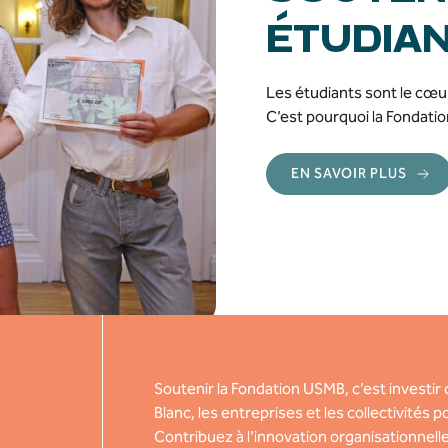
ÉTUDIAN
Les étudiants sont le cœur 
C’est pourquoi l
a Fondati
EN SAVOIR PLUS
Soutenir la Fondation USMB, c’est investir 
Blanc, les entreprises et les collectivités 
Contribuez à l’innovation organisationnelle