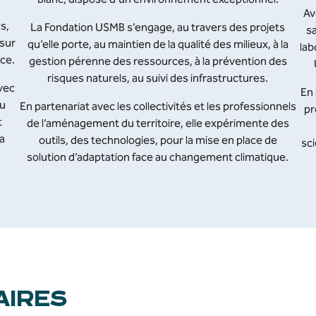
Av
s,
La Fondation USMB s’engage, au travers des projets
s
 sur
qu’elle porte, au maintien de la qualité des milieux, à la
lab
ce.
gestion pérenne des ressources, à la prévention des
risques naturels, au suivi des infrastructures.
vec
En 
au
En partenariat avec les collectivités et les professionnels
pr
t
de l’aménagement du territoire, elle expérimente des
a
outils, des technologies, pour la mise en place de
sc
solution d’adaptation face au changement climatique.
AIRES