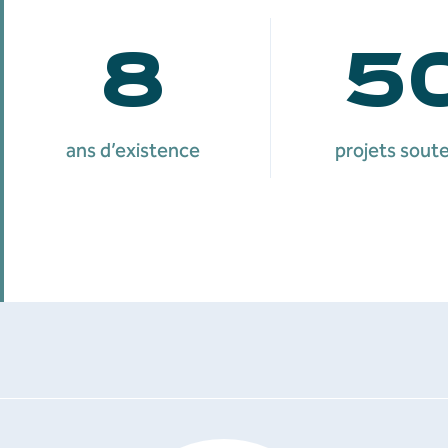
8
5
ans d’existence
projets sout